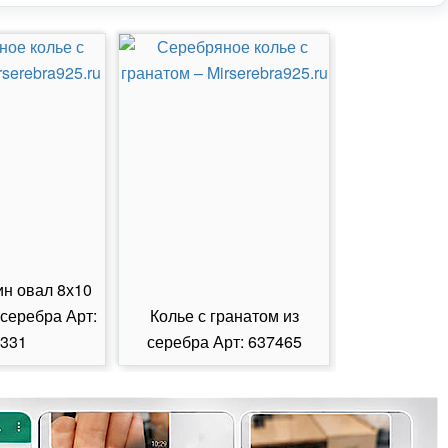
ин овал 8х10
 серебра Арт:
Колье с гранатом из
Колье с из
331
серебра Арт: 637465
серебра А