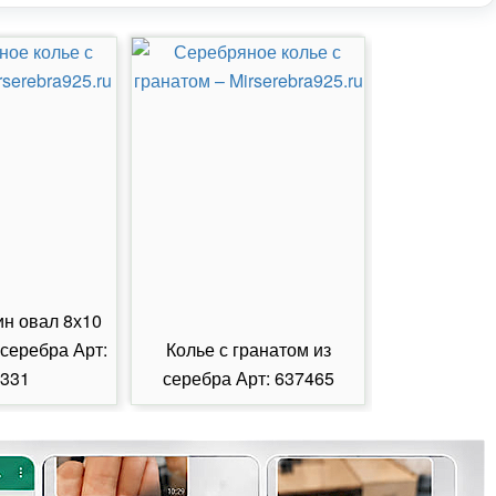
ин овал 8х10
 серебра Арт:
Колье с гранатом из
Колье с из
331
серебра Арт: 637465
серебра А