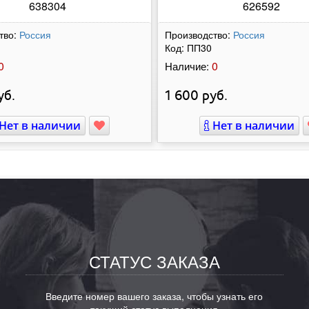
638304
626592
тво:
Россия
Производство:
Россия
Код:
ПП30
0
0
Наличие:
уб.
1 600
руб.
Нет в наличии
Нет в наличии
СТАТУС ЗАКАЗА
Введите номер вашего заказа, чтобы узнать его
текущий статус выполнения