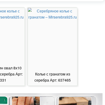
ин овал 8х10
 серебра Арт:
Колье с гранатом из
Колье с из
331
серебра Арт: 637465
серебра А