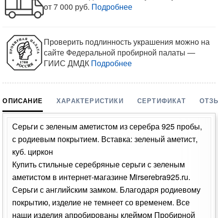
от 7 000 руб.
Подробнее
Проверить подлинность украшения можно на
сайте Федеральной пробирной палаты —
ГИИС ДМДК
Подробнее
ОПИСАНИЕ
ХАРАКТЕРИСТИКИ
СЕРТИФИКАТ
ОТЗ
Серьги с зеленым аметистом из серебра 925 пробы,
с родиевым покрытием. Вставка: зеленый аметист,
куб. циркон
Купить стильные серебряные серьги с зеленым
аметистом в интернет-магазине Mirserebra925.ru.
Серьги с английским замком. Благодаря родиевому
покрытию, изделие не темнеет со временем. Все
наши изделия апробированы клеймом Пробирной