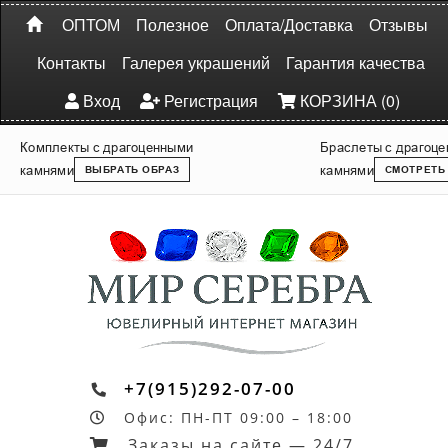
ОПТОМ
Полезное
Оплата/Доставка
Отзывы
Контакты
Галерея украшений
Гарантия качества
Вход
Регистрация
КОРЗИНА (0)
Комплекты с драгоценными
Браслеты с драгоц
камнями
камнями
ВЫБРАТЬ ОБРАЗ
СМОТРЕТЬ
+7(915)292-07-00
Офис: ПН-ПТ 09:00 – 18:00
Заказы на сайте — 24/7