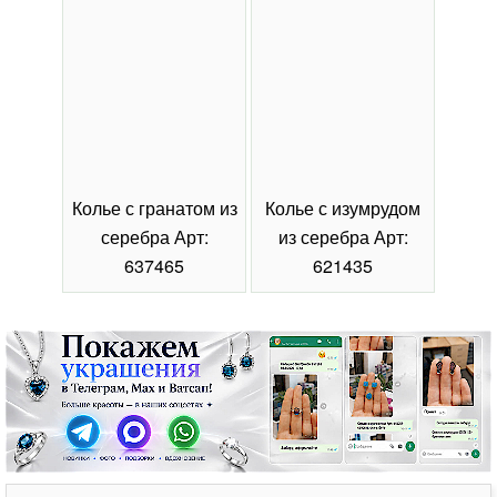
Колье с гранатом из
Колье с изумрудом
Коль
серебра Арт:
из серебра Арт:
се
637465
621435