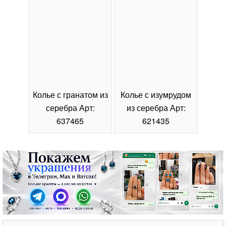
Колье с гранатом из
Колье с изумрудом
Коль
серебра Арт:
из серебра Арт:
се
637465
621435