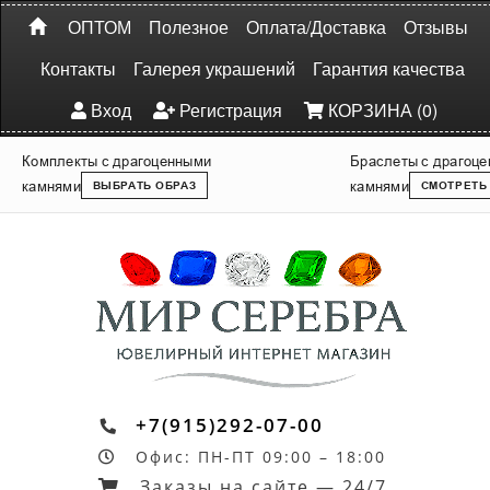
ОПТОМ
Полезное
Оплата/Доставка
Отзывы
Контакты
Галерея украшений
Гарантия качества
Вход
Регистрация
КОРЗИНА (0)
Комплекты с драгоценными
Браслеты с драгоц
камнями
камнями
ВЫБРАТЬ ОБРАЗ
СМОТРЕТЬ
+7(915)292-07-00
Офис: ПН-ПТ 09:00 – 18:00
Заказы на сайте — 24/7