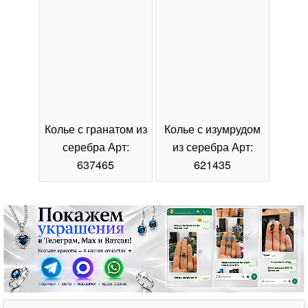
Колье с гранатом из
Колье с изумрудом
Коль
серебра Арт:
из серебра Арт:
се
637465
621435