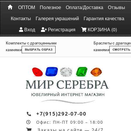
ОПТОМ
Полезное
Оплата/Доставка
Отзывы
Контакты
Галерея украшений
Гарантия качества
Вход
Регистрация
КОРЗИНА (0)
Комплекты с драгоценными
Браслеты с драгоц
камнями
камнями
ВЫБРАТЬ ОБРАЗ
СМОТРЕТЬ
+7(915)292-07-00
Офис: ПН-ПТ 09:00 – 18:00
Заказы на сайте — 24/7