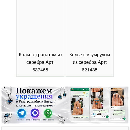
Колье с гранатом из
Колье с изумрудом
Коль
серебра Арт:
из серебра Арт:
се
637465
621435