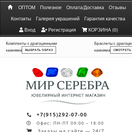
ОПТОМ
Полезное
Оплата/Доставка
Отзывы
Контакты
Галерея украшений
Гарантия качества
Вход
Регистрация
КОРЗИНА (0)
Комплекты с драгоценными
Браслеты с драгоц
камнями
камнями
ВЫБРАТЬ ОБРАЗ
СМОТРЕТЬ
+7(915)292-07-00
Офис: ПН-ПТ 09:00 – 18:00
Заказы на сайте — 24/7