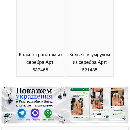
Колье с гранатом из
Колье с изумрудом
Коль
серебра Арт:
из серебра Арт:
се
637465
621435