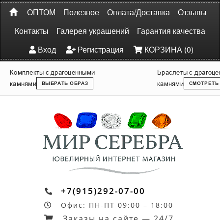
ОПТОМ
Полезное
Оплата/Доставка
Отзывы
Контакты
Галерея украшений
Гарантия качества
Вход
Регистрация
КОРЗИНА (0)
Комплекты с драгоценными
Браслеты с драгоц
камнями
камнями
ВЫБРАТЬ ОБРАЗ
СМОТРЕТЬ
+7(915)292-07-00
Офис: ПН-ПТ 09:00 – 18:00
Заказы на сайте — 24/7