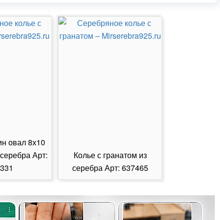
ин овал 8х10
 серебра Арт:
Колье с гранатом из
Колье с из
331
серебра Арт: 637465
серебра А