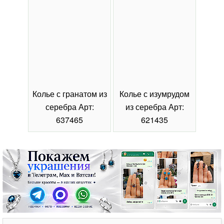
Колье с гранатом из
Колье с изумрудом
Коль
серебра Арт:
из серебра Арт:
се
637465
621435