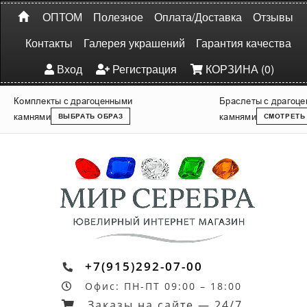
ОПТОМ
Полезное
Оплата/Доставка
Отзывы
Контакты
Галерея украшений
Гарантия качества
Вход
Регистрация
КОРЗИНА (0)
Комплекты с драгоценными
Браслеты с драгоц
камнями
камнями
ВЫБРАТЬ ОБРАЗ
СМОТРЕТЬ
+7(915)292-07-00
Офис: ПН-ПТ 09:00 – 18:00
Заказы на сайте — 24/7