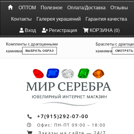
ОПТОМ
Полезное
Оплата/Доставка
Отзывы
Контакты
Галерея украшений
Гарантия качества
Вход
Регистрация
КОРЗИНА (0)
Комплекты с драгоценными
Браслеты с драгоц
камнями
камнями
ВЫБРАТЬ ОБРАЗ
СМОТРЕТЬ
+7(915)292-07-00
Офис: ПН-ПТ 09:00 – 18:00
Заказы на сайте — 24/7