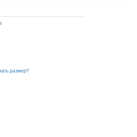
в
нать размер?