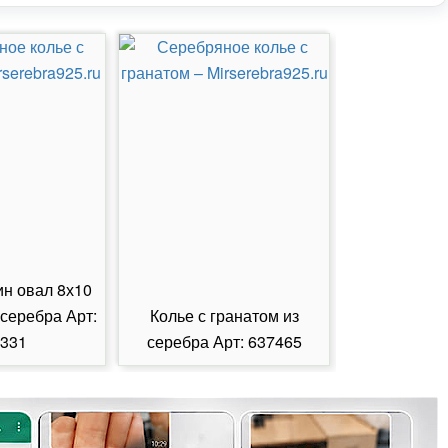
ин овал 8х10
 серебра Арт:
Колье с гранатом из
Колье с из
331
серебра Арт: 637465
серебра А