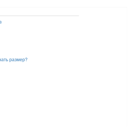
в
нать размер?