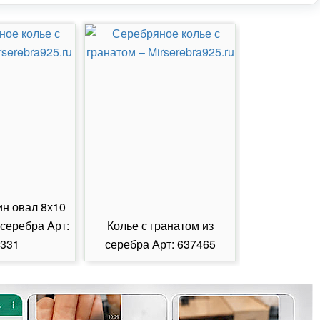
ин овал 8х10
 серебра Арт:
Колье с гранатом из
Колье с из
331
серебра Арт: 637465
серебра А