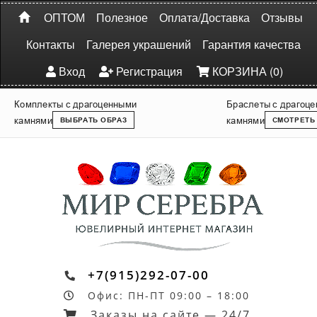
ОПТОМ
Полезное
Оплата/Доставка
Отзывы
Контакты
Галерея украшений
Гарантия качества
Вход
Регистрация
КОРЗИНА (0)
Комплекты с драгоценными
Браслеты с драгоц
камнями
камнями
ВЫБРАТЬ ОБРАЗ
СМОТРЕТЬ
+7(915)292-07-00
Офис: ПН-ПТ 09:00 – 18:00
Заказы на сайте — 24/7