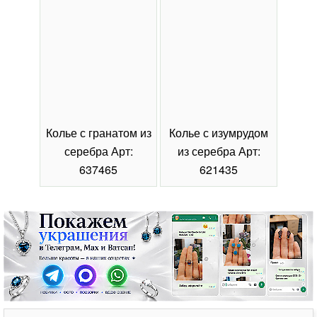
Колье с гранатом из
Колье с изумрудом
Коль
серебра Арт:
из серебра Арт:
се
637465
621435