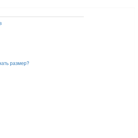
в
нать размер?