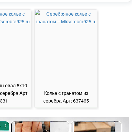
ин овал 8х10
 серебра Арт:
Колье с гранатом из
Колье с из
331
серебра Арт: 637465
серебра А