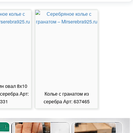
ин овал 8х10
 серебра Арт:
Колье с гранатом из
Колье с из
331
серебра Арт: 637465
серебра А