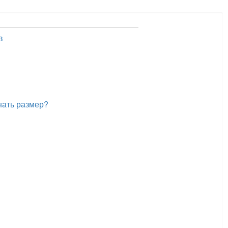
в
нать размер?