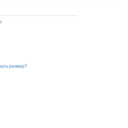
в
нать размер?