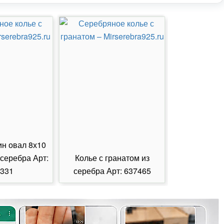
ин овал 8х10
 серебра Арт:
Колье с гранатом из
Колье с из
331
серебра Арт: 637465
серебра А