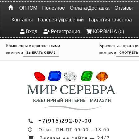
ОПТОМ
Полезное
Оплата/Доставка
Отзывы
Контакты
Галерея украшений
Гарантия качества
Вход
Регистрация
КОРЗИНА (0)
Комплекты с драгоценными
Браслеты с драгоц
камнями
камнями
ВЫБРАТЬ ОБРАЗ
СМОТРЕТЬ
+7(915)292-07-00
Офис: ПН-ПТ 09:00 – 18:00
Заказы на сайте — 24/7