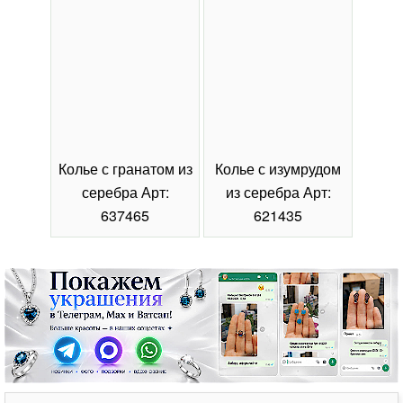
Колье с гранатом из
Колье с изумрудом
Коль
серебра Арт:
из серебра Арт:
се
637465
621435