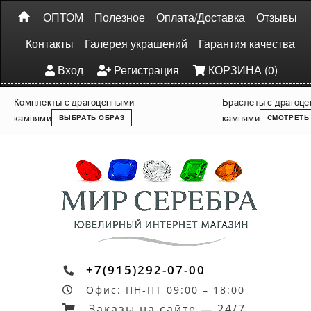
ОПТОМ
Полезное
Оплата/Доставка
Отзывы
Контакты
Галерея украшений
Гарантия качества
Вход
Регистрация
КОРЗИНА (0)
Комплекты с драгоценными
Браслеты с драгоц
камнями
камнями
ВЫБРАТЬ ОБРАЗ
СМОТРЕТЬ
+7(915)292-07-00
Офис: ПН-ПТ 09:00 – 18:00
Заказы на сайте — 24/7