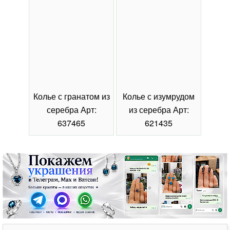
Колье с гранатом из
Колье с изумрудом
Коль
серебра Арт:
из серебра Арт:
се
637465
621435