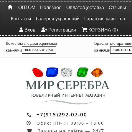
ОПТОМ
Полезное
Оплата/Доставка
Отзывы
Контакты
Галерея украшений
Гарантия качества
Вход
Регистрация
КОРЗИНА (0)
Комплекты с драгоценными
Браслеты с драгоц
камнями
камнями
ВЫБРАТЬ ОБРАЗ
СМОТРЕТЬ
+7(915)292-07-00
Офис: ПН-ПТ 09:00 – 18:00
Заказы на сайте — 24/7