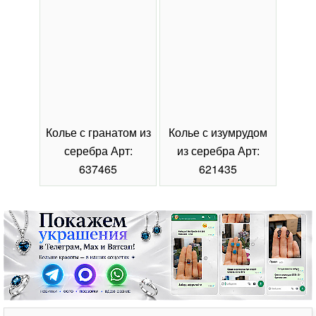
Колье с гранатом из
Колье с изумрудом
Коль
серебра Арт:
из серебра Арт:
се
637465
621435