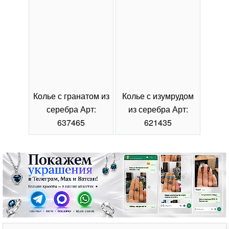
Колье с гранатом из
Колье с изумрудом
Коль
серебра Арт:
из серебра Арт:
се
637465
621435