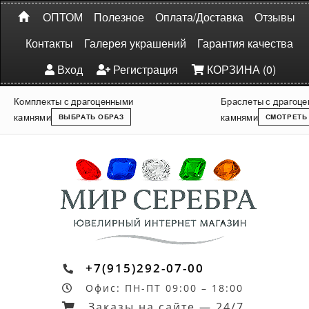
ОПТОМ
Полезное
Оплата/Доставка
Отзывы
Контакты
Галерея украшений
Гарантия качества
Вход
Регистрация
КОРЗИНА (0)
Комплекты с драгоценными
Браслеты с драгоц
камнями
камнями
ВЫБРАТЬ ОБРАЗ
СМОТРЕТЬ
+7(915)292-07-00
Офис: ПН-ПТ 09:00 – 18:00
Заказы на сайте — 24/7