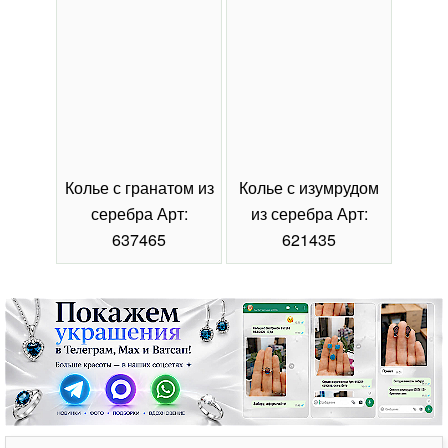
Колье с гранатом из
Колье с изумрудом
Коль
серебра Арт:
из серебра Арт:
се
637465
621435