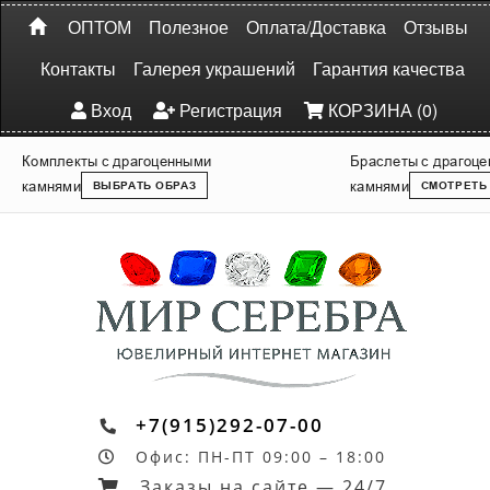
ОПТОМ
Полезное
Оплата/Доставка
Отзывы
Контакты
Галерея украшений
Гарантия качества
Вход
Регистрация
КОРЗИНА (0)
Комплекты с драгоценными
Браслеты с драгоц
камнями
камнями
ВЫБРАТЬ ОБРАЗ
СМОТРЕТЬ
+7(915)292-07-00
Офис: ПН-ПТ 09:00 – 18:00
Заказы на сайте — 24/7