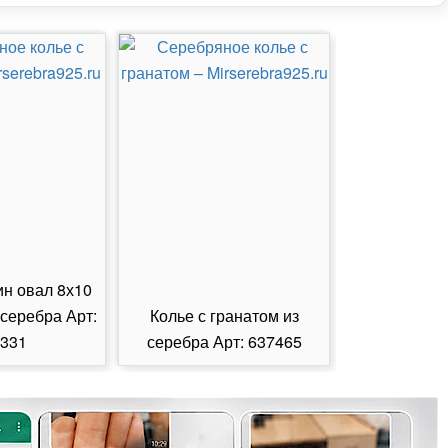
ин овал 8х10
 серебра Арт:
Колье с гранатом из
Колье с из
331
серебра Арт: 637465
серебра А