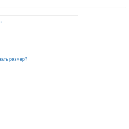
в
нать размер?