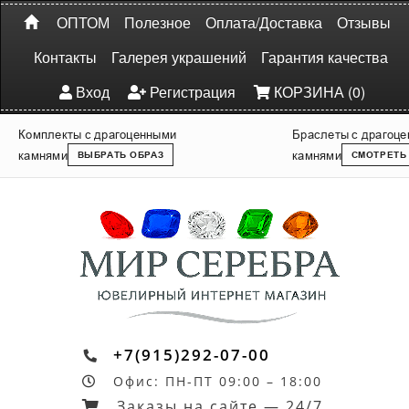
ОПТОМ
Полезное
Оплата/Доставка
Отзывы
Контакты
Галерея украшений
Гарантия качества
Вход
Регистрация
КОРЗИНА (0)
Комплекты с драгоценными
Браслеты с драгоц
камнями
камнями
ВЫБРАТЬ ОБРАЗ
СМОТРЕТЬ
+7(915)292-07-00
Офис: ПН-ПТ 09:00 – 18:00
Заказы на сайте — 24/7