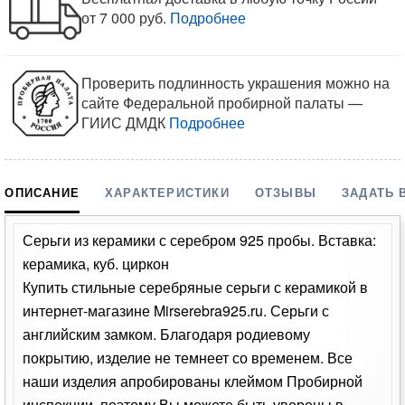
от 7 000 руб.
Подробнее
Проверить подлинность украшения можно на
сайте Федеральной пробирной палаты —
ГИИС ДМДК
Подробнее
ОПИСАНИЕ
ХАРАКТЕРИСТИКИ
ОТЗЫВЫ
ЗАДАТЬ 
Серьги из керамики с серебром 925 пробы. Вставка:
керамика, куб. циркон
Купить стильные серебряные серьги с керамикой в
интернет-магазине Mirserebra925.ru. Серьги с
английским замком. Благодаря родиевому
покрытию, изделие не темнеет со временем. Все
наши изделия апробированы клеймом Пробирной
инспекции, поэтому Вы можете быть уверены в