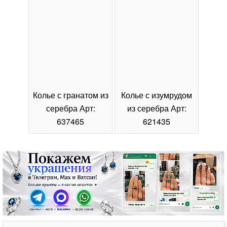
Колье с гранатом из
Колье с изумрудом
Коль
серебра Арт:
из серебра Арт:
се
637465
621435