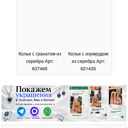
Колье с гранатом из
Колье с изумрудом
Коль
серебра Арт:
из серебра Арт:
се
637465
621435