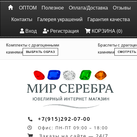
ОПТОМ
Полезное
Оплата/Доставка
Отзывы
Контакты
Галерея украшений
Гарантия качества
Вход
Регистрация
КОРЗИНА (0)
Комплекты с драгоценными
Браслеты с драгоц
камнями
камнями
ВЫБРАТЬ ОБРАЗ
СМОТРЕТЬ
+7(915)292-07-00
Офис: ПН-ПТ 09:00 – 18:00
Заказы на сайте — 24/7