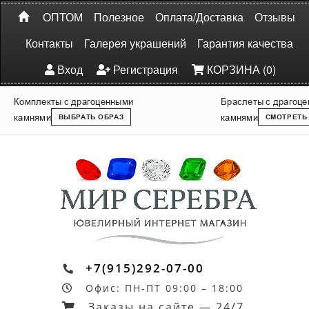
ОПТОМ
Полезное
Оплата/Доставка
Отзывы
Контакты
Галерея украшений
Гарантия качества
Вход
Регистрация
КОРЗИНА (0)
Комплекты с драгоценными
Браслеты с драгоц
камнями
камнями
ВЫБРАТЬ ОБРАЗ
СМОТРЕТЬ
+7(915)292-07-00
Офис: ПН-ПТ 09:00 – 18:00
Заказы на сайте — 24/7