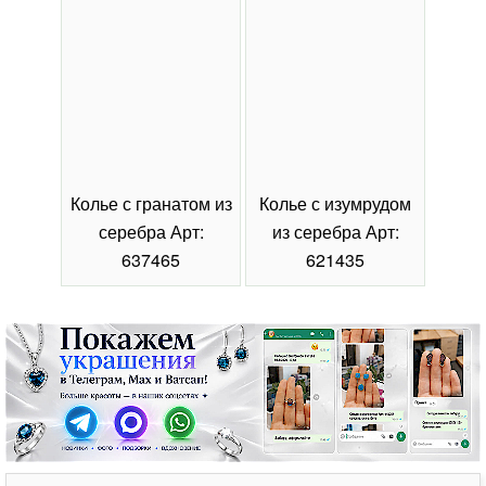
Колье с гранатом из
Колье с изумрудом
Коль
серебра Арт:
из серебра Арт:
се
637465
621435