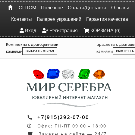
ОПТОМ
Полезное
Оплата/Доставка
Отзывы
Контакты
Галерея украшений
Гарантия качества
Вход
Регистрация
КОРЗИНА (0)
Комплекты с драгоценными
Браслеты с драгоц
камнями
камнями
ВЫБРАТЬ ОБРАЗ
СМОТРЕТЬ
+7(915)292-07-00
Офис: ПН-ПТ 09:00 – 18:00
Заказы на сайте — 24/7