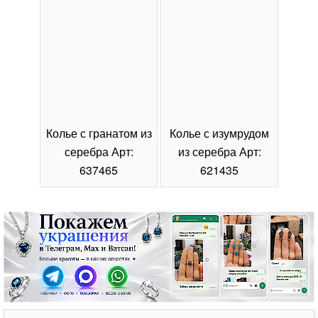
Колье с гранатом из
Колье с изумрудом
Коль
серебра Арт:
из серебра Арт:
се
637465
621435