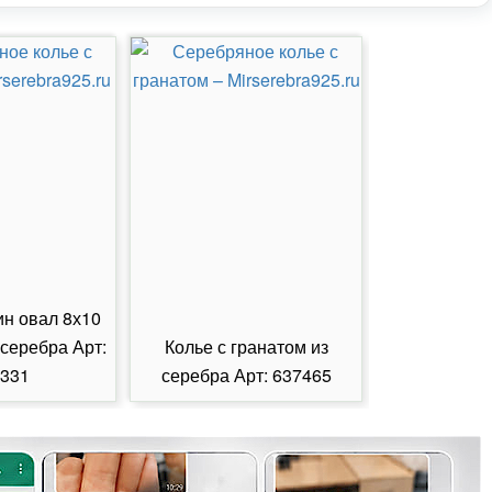
ин овал 8х10
 серебра Арт:
Колье с гранатом из
Колье с из
331
серебра Арт: 637465
серебра А