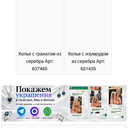
Колье с гранатом из
Колье с изумрудом
Коль
серебра Арт:
из серебра Арт:
се
637465
621435