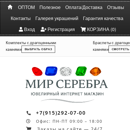
ОПТОМ
Полезное
Оплата/Доставка
Отзывы
Контакты
Галерея украшений
Гарантия качества
Вход
Регистрация
КОРЗИНА (0)
Комплекты с драгоценными
Браслеты с драгоц
камнями
камнями
ВЫБРАТЬ ОБРАЗ
СМОТРЕТЬ
+7(915)292-07-00
Офис: ПН-ПТ 09:00 – 18:00
Заказы на сайте — 24/7