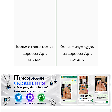
Колье с гранатом из
Колье с изумрудом
Коль
серебра Арт:
из серебра Арт:
се
637465
621435