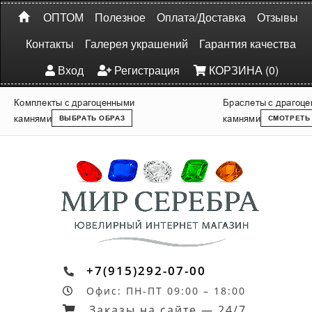
ОПТОМ
Полезное
Оплата/Доставка
Отзывы
Контакты
Галерея украшений
Гарантия качества
Вход
Регистрация
КОРЗИНА (0)
Комплекты с драгоценными
Браслеты с драгоц
камнями
камнями
ВЫБРАТЬ ОБРАЗ
СМОТРЕТЬ
+7(915)292-07-00
Офис: ПН-ПТ 09:00 – 18:00
Заказы на сайте — 24/7