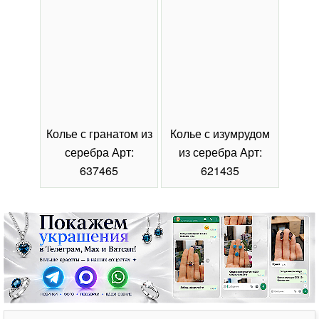
Колье с гранатом из
Колье с изумрудом
Коль
серебра Арт:
из серебра Арт:
се
637465
621435