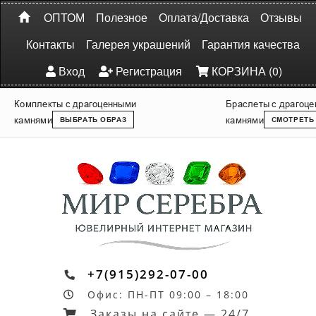
ОПТОМ
Полезное
Оплата/Доставка
Отзывы
Контакты
Галерея украшений
Гарантия качества
Вход
Регистрация
КОРЗИНА (0)
Комплекты с драгоценными
Браслеты с драгоц
камнями
камнями
ВЫБРАТЬ ОБРАЗ
СМОТРЕТЬ
+7(915)292-07-00
Офис: ПН-ПТ 09:00 – 18:00
Заказы на сайте — 24/7