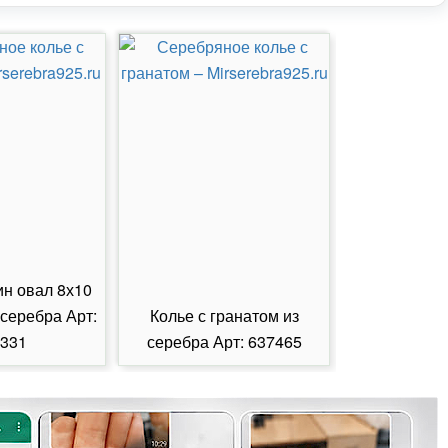
ин овал 8х10
 серебра Арт:
Колье с гранатом из
Колье с из
331
серебра Арт: 637465
серебра А