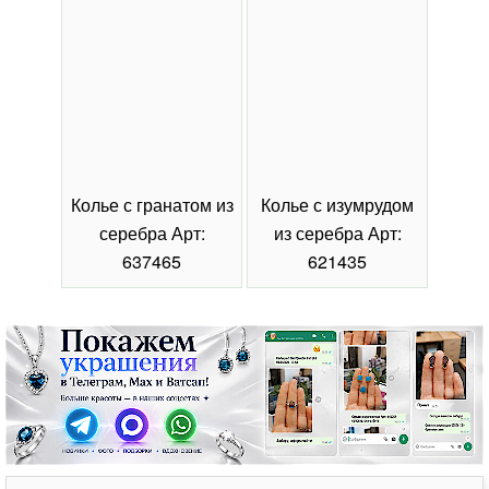
Колье с гранатом из
Колье с изумрудом
Коль
серебра Арт:
из серебра Арт:
се
637465
621435