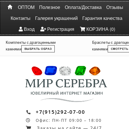
ОПТОМ
Полезное
Оплата/Доставка
Отзывы
Контакты
Галерея украшений
Гарантия качества
Вход
Регистрация
КОРЗИНА (0)
Комплекты с драгоценными
Браслеты с драгоц
камнями
камнями
ВЫБРАТЬ ОБРАЗ
СМОТРЕТЬ
+7(915)292-07-00
Офис: ПН-ПТ 09:00 – 18:00
Заказы на сайте — 24/7