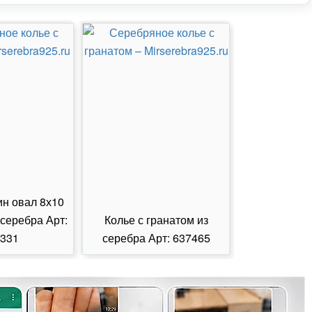
ин овал 8х10
 серебра Арт:
Колье с гранатом из
Колье с из
331
серебра Арт: 637465
серебра А