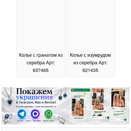
Колье с гранатом из
Колье с изумрудом
Коль
серебра Арт:
из серебра Арт:
се
637465
621435