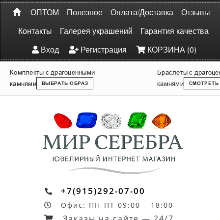
ОПТОМ
Полезное
Оплата/Доставка
Отзывы
Контакты
Галерея украшений
Гарантия качества
Вход
Регистрация
КОРЗИНА (0)
Комплекты с драгоценными
Браслеты с драгоц
камнями
камнями
ВЫБРАТЬ ОБРАЗ
СМОТРЕТЬ
+7(915)292-07-00
Офис: ПН-ПТ 09:00 – 18:00
Заказы на сайте — 24/7