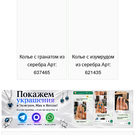
Колье с гранатом из
Колье с изумрудом
Коль
серебра Арт:
из серебра Арт:
се
637465
621435