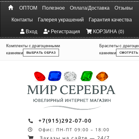
ОПТОМ
Полезное
Оплата/Доставка
Отзывы
Контакты
Галерея украшений
Гарантия качества
Вход
Регистрация
КОРЗИНА (0)
Комплекты с драгоценными
Браслеты с драгоц
камнями
камнями
ВЫБРАТЬ ОБРАЗ
СМОТРЕТЬ
+7(915)292-07-00
Офис: ПН-ПТ 09:00 – 18:00
Заказы на сайте — 24/7