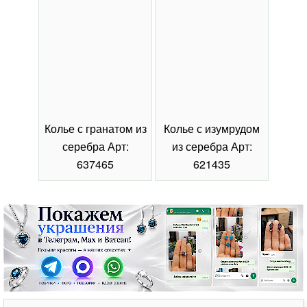
Колье с гранатом из
Колье с изумрудом
Коль
серебра Арт:
из серебра Арт:
се
637465
621435