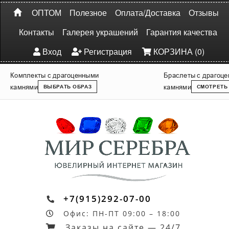
ОПТОМ
Полезное
Оплата/Доставка
Отзывы
Контакты
Галерея украшений
Гарантия качества
Вход
Регистрация
КОРЗИНА (0)
Комплекты с драгоценными
Браслеты с драгоц
камнями
камнями
ВЫБРАТЬ ОБРАЗ
СМОТРЕТЬ
+7(915)292-07-00
Офис: ПН-ПТ 09:00 – 18:00
Заказы на сайте — 24/7