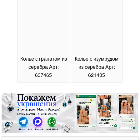
Колье с гранатом из
Колье с изумрудом
Коль
серебра Арт:
из серебра Арт:
се
637465
621435