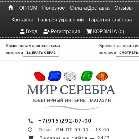
ОПТОМ
Полезное
Оплата/Доставка
Отзывы
Контакты
Галерея украшений
Гарантия качества
Вход
Регистрация
КОРЗИНА (0)
Комплекты с драгоценными
Браслеты с драгоц
камнями
камнями
ВЫБРАТЬ ОБРАЗ
СМОТРЕТЬ
+7(915)292-07-00
Офис: ПН-ПТ 09:00 – 18:00
Заказы на сайте — 24/7