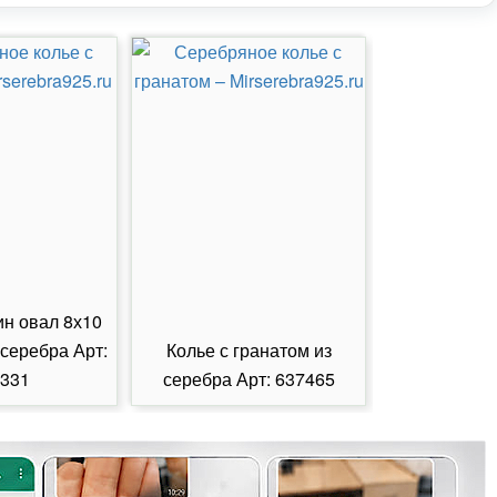
ин овал 8х10
 серебра Арт:
Колье с гранатом из
Колье с из
331
серебра Арт: 637465
серебра А