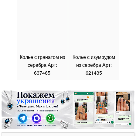
Колье с гранатом из
Колье с изумрудом
Коль
серебра Арт:
из серебра Арт:
се
637465
621435