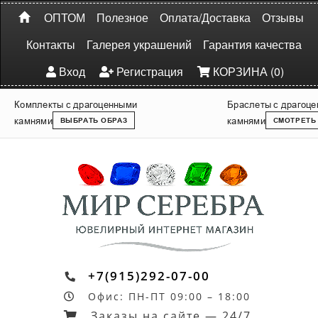
ОПТОМ
Полезное
Оплата/Доставка
Отзывы
Контакты
Галерея украшений
Гарантия качества
Вход
Регистрация
КОРЗИНА (0)
Комплекты с драгоценными
Браслеты с драгоц
камнями
камнями
ВЫБРАТЬ ОБРАЗ
СМОТРЕТЬ
+7(915)292-07-00
Офис: ПН-ПТ 09:00 – 18:00
Заказы на сайте — 24/7