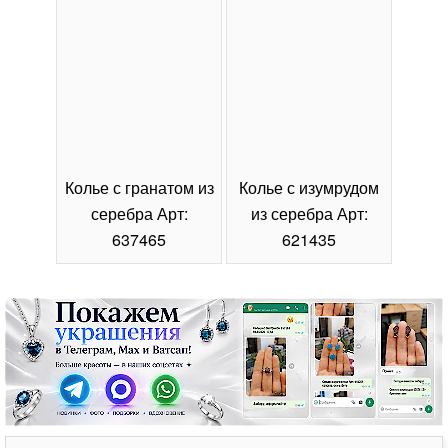
Колье с гранатом из
Колье с изумрудом
Коль
серебра Арт:
из серебра Арт:
се
637465
621435