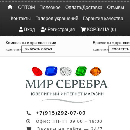
ОПТОМ
Полезное
Оплата/Доставка
Отзывы
Контакты
Галерея украшений
Гарантия качества
Вход
Регистрация
КОРЗИНА (0)
Комплекты с драгоценными
Браслеты с драгоц
камнями
камнями
ВЫБРАТЬ ОБРАЗ
СМОТРЕТЬ
+7(915)292-07-00
Офис: ПН-ПТ 09:00 – 18:00
Заказы на сайте — 24/7