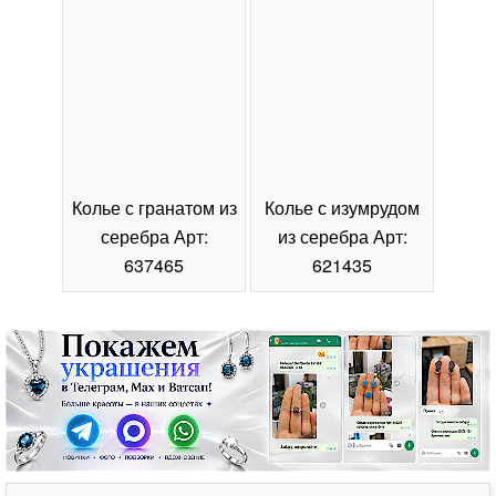
Колье с гранатом из
Колье с изумрудом
Коль
серебра Арт:
из серебра Арт:
се
637465
621435