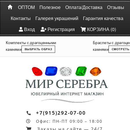
ОПТОМ
Полезное
Оплата/Доставка
Отзывы
Контакты
Галерея украшений
Гарантия качества
Вход
Регистрация
КОРЗИНА (0)
Комплекты с драгоценными
Браслеты с драгоц
камнями
камнями
ВЫБРАТЬ ОБРАЗ
СМОТРЕТЬ
+7(915)292-07-00
Офис: ПН-ПТ 09:00 – 18:00
Заказы на сайте — 24/7