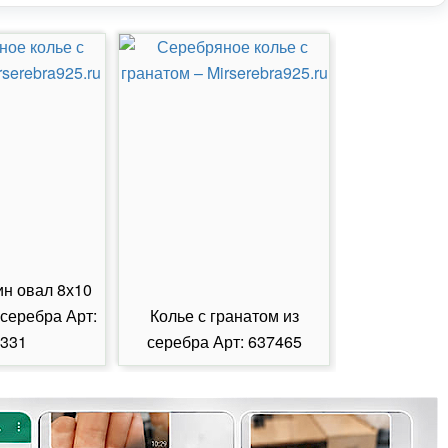
ин овал 8х10
 серебра Арт:
Колье с гранатом из
Колье с из
331
серебра Арт: 637465
серебра А