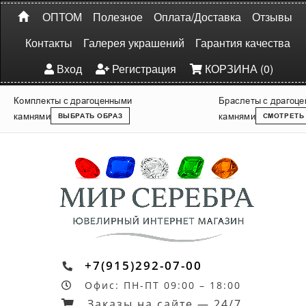
ОПТОМ
Полезное
Оплата/Доставка
Отзывы
Контакты
Галерея украшений
Гарантия качества
Вход
Регистрация
КОРЗИНА (0)
Комплекты с драгоценными
Браслеты с драгоц
камнями
камнями
ВЫБРАТЬ ОБРАЗ
СМОТРЕТЬ
+7(915)292-07-00
Офис: ПН-ПТ 09:00 – 18:00
Заказы на сайте — 24/7