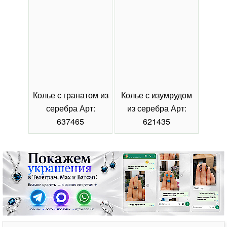
Колье с гранатом из
Колье с изумрудом
Коль
серебра Арт:
из серебра Арт:
се
637465
621435