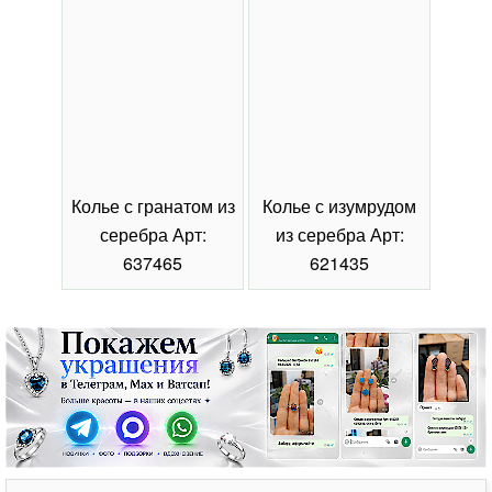
Колье с гранатом из
Колье с изумрудом
Коль
серебра Арт:
из серебра Арт:
се
637465
621435