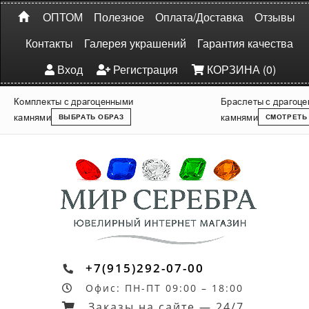
ОПТОМ
Полезное
Оплата/Доставка
Отзывы
Контакты
Галерея украшений
Гарантия качества
Вход
Регистрация
КОРЗИНА (0)
Комплекты с драгоценными
Браслеты с драгоц
камнями
камнями
ВЫБРАТЬ ОБРАЗ
СМОТРЕТЬ
+7(915)292-07-00
Офис: ПН-ПТ 09:00 – 18:00
Заказы на сайте — 24/7