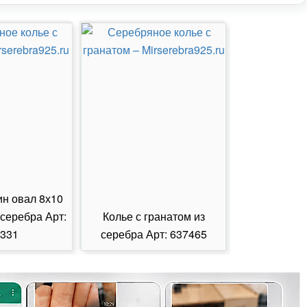
ин овал 8х10
 серебра Арт:
Колье с гранатом из
Колье с из
331
серебра Арт: 637465
серебра А