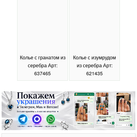
Колье с гранатом из
Колье с изумрудом
Коль
серебра Арт:
из серебра Арт:
се
637465
621435