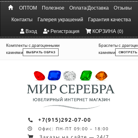
ОПТОМ
Полезное
Оплата/Доставка
Отзывы
Контакты
Галерея украшений
Гарантия качества
Вход
Регистрация
КОРЗИНА (0)
Комплекты с драгоценными
Браслеты с драгоц
камнями
камнями
ВЫБРАТЬ ОБРАЗ
СМОТРЕТЬ
+7(915)292-07-00
Офис: ПН-ПТ 09:00 – 18:00
Заказы на сайте — 24/7