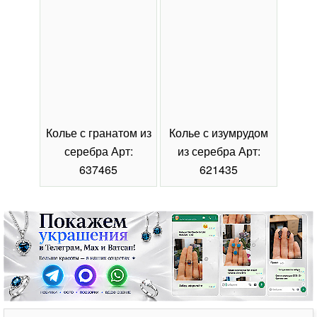
Колье с гранатом из
Колье с изумрудом
Коль
серебра Арт:
из серебра Арт:
се
637465
621435