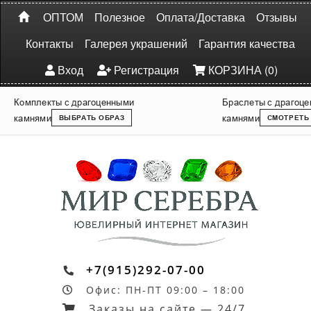
ОПТОМ
Полезное
Оплата/Доставка
Отзывы
Контакты
Галерея украшений
Гарантия качества
Вход
Регистрация
КОРЗИНА (0)
Комплекты с драгоценными
Браслеты с драгоц
камнями
камнями
ВЫБРАТЬ ОБРАЗ
СМОТРЕТЬ
+7(915)292-07-00
Офис: ПН-ПТ 09:00 – 18:00
Заказы на сайте — 24/7