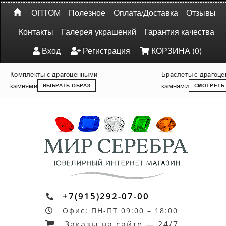
ОПТОМ
Полезное
Оплата/Доставка
Отзывы
Контакты
Галерея украшений
Гарантия качества
Вход
Регистрация
КОРЗИНА (0)
Комплекты с драгоценными
Браслеты с драгоц
камнями
камнями
ВЫБРАТЬ ОБРАЗ
СМОТРЕТЬ
+7(915)292-07-00
Офис: ПН-ПТ 09:00 – 18:00
Заказы на сайте — 24/7