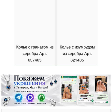
Колье с гранатом из
Колье с изумрудом
Коль
серебра Арт:
из серебра Арт:
се
637465
621435