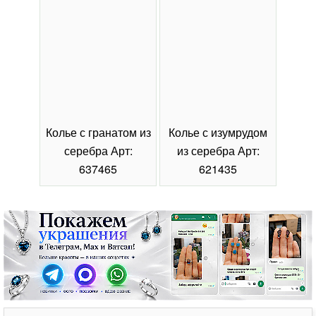
Колье с гранатом из
Колье с изумрудом
Коль
серебра Арт:
из серебра Арт:
се
637465
621435