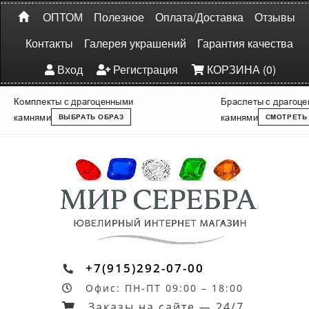
ОПТОМ
Полезное
Оплата/Доставка
Отзывы
Контакты
Галерея украшений
Гарантия качества
Вход
Регистрация
КОРЗИНА (0)
Комплекты с драгоценными
Браслеты с драгоц
камнями
камнями
ВЫБРАТЬ ОБРАЗ
СМОТРЕТЬ
+7(915)292-07-00
Офис: ПН-ПТ 09:00 – 18:00
Заказы на сайте — 24/7